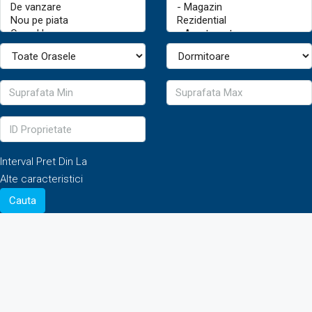
Interval Pret
Din
La
Alte caracteristici
Cauta