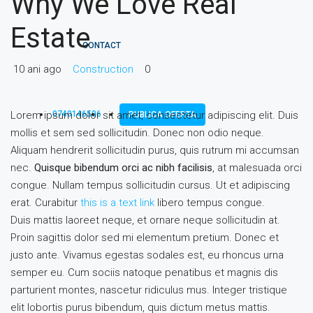
Why We Love Real
Estate
CONTACT
10 ani ago
Construction
0
Lorem ipsum dolor sit amet, consectetur adipiscing elit. Duis
0740146506
PUBLICA OFERTA
mollis et sem sed sollicitudin. Donec non odio neque.
Aliquam hendrerit sollicitudin purus, quis rutrum mi accumsan
nec.
Quisque bibendum orci ac nibh facilisis
, at malesuada orci
congue. Nullam tempus sollicitudin cursus. Ut et adipiscing
erat. Curabitur
this is a text link
libero tempus congue.
Duis mattis laoreet neque, et ornare neque sollicitudin at.
Proin sagittis dolor sed mi elementum pretium. Donec et
justo ante. Vivamus egestas sodales est, eu rhoncus urna
semper eu. Cum sociis natoque penatibus et magnis dis
parturient montes, nascetur ridiculus mus. Integer tristique
elit lobortis purus bibendum, quis dictum metus mattis.