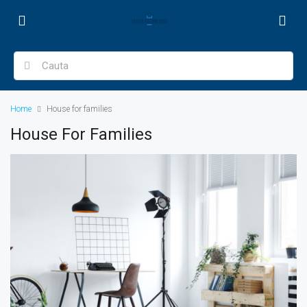
Home
House for families
House For Families