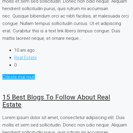
mollis et sem sed sollicitudin. Donec non odio neque. Aliquam
hendrerit sollicitudin purus, quis rutrum mi accumsan
nec. Quisque bibendum orci ac nibh facilisis, at malesuada orci
congue. Nullam tempus sollicitudin cursus. Ut et adipiscing
erat. Curabitur this is a text link libero tempus congue. Duis
mattis laoreet neque, et ornare neque...
10 ani ago
Real Estate
0
Citeste mai mult
15 Best Blogs To Follow About Real
Estate
Lorem ipsum dolor sit amet, consectetur adipiscing elit. Duis
mollis et sem sed sollicitudin. Donec non odio neque. Aliquam
hendrerit sollicitudin purus, quis rutrum mi accumsan