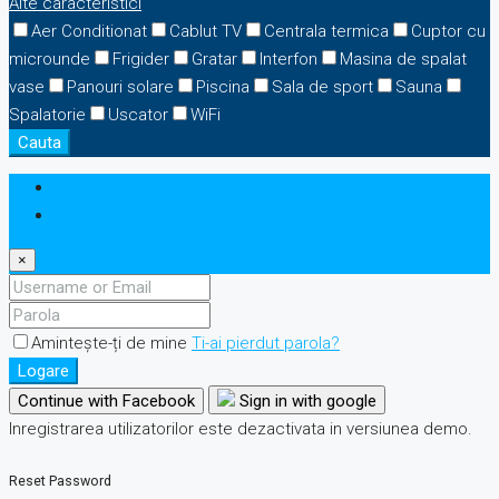
Alte caracteristici
Aer Conditionat
Cablut TV
Centrala termica
Cuptor cu
microunde
Frigider
Gratar
Interfon
Masina de spalat
vase
Panouri solare
Piscina
Sala de sport
Sauna
Spalatorie
Uscator
WiFi
Cauta
Logare
Inregistrare
×
Amintește-ți de mine
Ti-ai pierdut parola?
Logare
Continue with Facebook
Sign in with google
Inregistrarea utilizatorilor este dezactivata in versiunea demo.
Reset Password