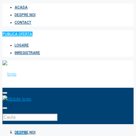
ACASA
DESPRE NOI
CONTACT
PUBLICA OFERTA
LOGARE
INREGISTRARE
ACASA
Home
DESPRE NOI