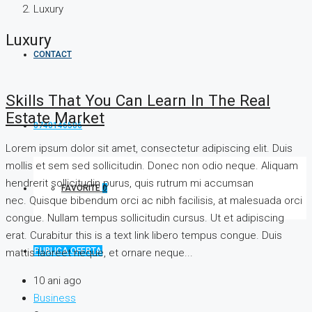
Luxury
Luxury
CONTACT
Skills That You Can Learn In The Real
Estate Market
0740146506
Lorem ipsum dolor sit amet, consectetur adipiscing elit. Duis
mollis et sem sed sollicitudin. Donec non odio neque. Aliquam
hendrerit sollicitudin purus, quis rutrum mi accumsan
FAVORITE
0
nec. Quisque bibendum orci ac nibh facilisis, at malesuada orci
congue. Nullam tempus sollicitudin cursus. Ut et adipiscing
erat. Curabitur this is a text link libero tempus congue. Duis
PUBLICA OFERTA
mattis laoreet neque, et ornare neque...
10 ani ago
Business