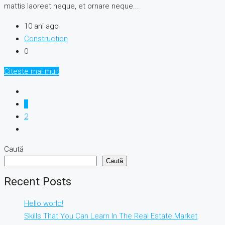
mattis laoreet neque, et ornare neque...
10 ani ago
Construction
0
Citeste mai mult
1
2
Caută
Caută
Recent Posts
Hello world!
Skills That You Can Learn In The Real Estate Market