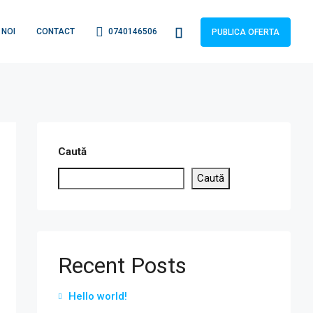
 NOI
CONTACT
0740146506
PUBLICA OFERTA
Caută
Caută
Recent Posts
Hello world!