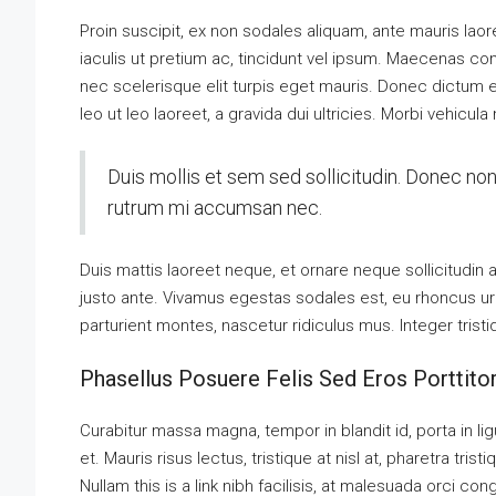
Proin suscipit, ex non sodales aliquam, ante mauris laor
iaculis ut pretium ac, tincidunt vel ipsum. Maecenas c
nec scelerisque elit turpis eget mauris. Donec dictum el
leo ut leo laoreet, a gravida dui ultricies. Morbi vehicula
Duis mollis et sem sed sollicitudin. Donec non
rutrum mi accumsan nec.
Duis mattis laoreet neque, et ornare neque sollicitudin
justo ante. Vivamus egestas sodales est, eu rhoncus u
parturient montes, nascetur ridiculus mus. Integer trist
Phasellus Posuere Felis Sed Eros Porttito
Curabitur massa magna, tempor in blandit id, porta in lig
et. Mauris risus lectus, tristique at nisl at, pharetra trist
Nullam this is a link nibh facilisis, at malesuada orci co