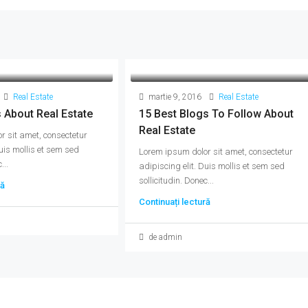
Real Estate
martie 9, 2016
Real Estate
s About Real Estate
15 Best Blogs To Follow About
Real Estate
r sit amet, consectetur
Duis mollis et sem sed
Lorem ipsum dolor sit amet, consectetur
...
adipiscing elit. Duis mollis et sem sed
sollicitudin. Donec...
ră
Continuați lectură
de admin