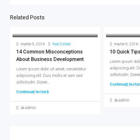
Related Posts
martie 9, 2016
Real Estate
martie 9, 2016
14 Common Misconceptions
10 Quick Tip
About Business Development
Lorem ipsum dolo
adipiscing elit. 
Lorem ipsum dolor sit amet, consectetur
sollicitudin. Donec
adipiscing elit. Duis mollis et sem sed
sollicitudin. Donec...
Continuați lectu
Continuați lectură
de admin
de admin