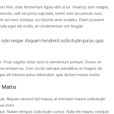
eet felis, vitae fermentum ligula nibh ut ex. Vivamus sem magna,
ommodo, velit vel porta vulputate, lorem sem accumsan nunc,
it vel nunc tristique, eu lobortis ante sodales. Etiam posuere
 nulla eget elit mollis, at condimentum est feugiat.
 odio neque. Aliquam hendrerit sollicitudin purus, quis
 at. Proin sagittis dolor sed mi elementum pretium. Donec et
rna semper eu. Cum sociis natoque penatibus et magnis dis
ique elit lobortis purus bibendum, quis dictum metus mattis.
r Mattis
ula. Aliquam laoreet nisl massa, at interdum mauris sollicitudin
ique enim.
ngue. Nullam tempus sollicitudin cursus. Nulla elit mauris, volutpat