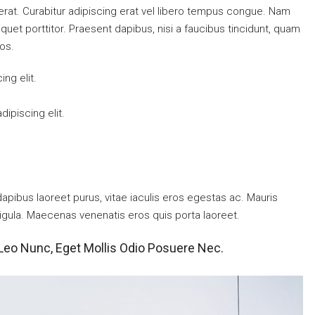
g erat. Curabitur adipiscing erat vel libero tempus congue. Nam
uet porttitor. Praesent dapibus, nisi a faucibus tincidunt, quam
ros.
ng elit.
ipiscing elit.
pibus laoreet purus, vitae iaculis eros egestas ac. Mauris
ligula. Maecenas venenatis eros quis porta laoreet.
Leo Nunc, Eget Mollis Odio Posuere Nec.