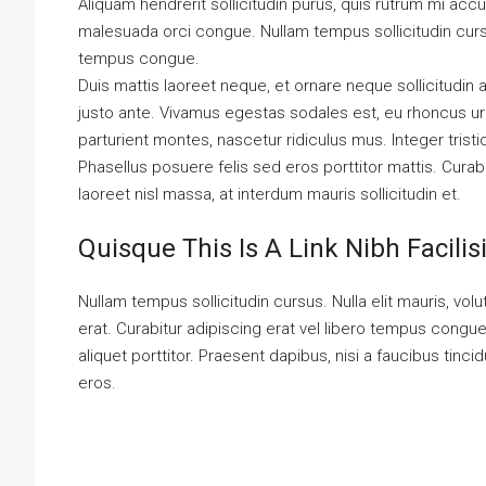
Aliquam hendrerit sollicitudin purus, quis rutrum mi ac
malesuada orci congue. Nullam tempus sollicitudin cursu
tempus congue.
Duis mattis laoreet neque, et ornare neque sollicitudin
justo ante. Vivamus egestas sodales est, eu rhoncus u
parturient montes, nascetur ridiculus mus. Integer trist
Phasellus posuere felis sed eros porttitor mattis. Curabi
laoreet nisl massa, at interdum mauris sollicitudin et.
Quisque This Is A Link Nibh Facili
Nullam tempus sollicitudin cursus. Nulla elit mauris, volu
erat. Curabitur adipiscing erat vel libero tempus cong
aliquet porttitor. Praesent dapibus, nisi a faucibus tinc
eros.