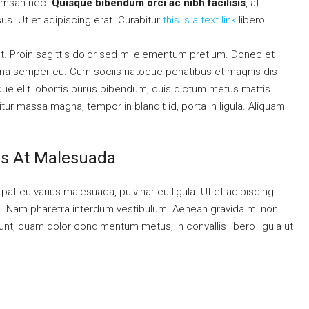
cumsan nec.
Quisque bibendum orci ac nibh facilisis
, at
s. Ut et adipiscing erat. Curabitur
this is a text link
libero
 at. Proin sagittis dolor sed mi elementum pretium. Donec et
rna semper eu. Cum sociis natoque penatibus et magnis dis
ique elit lobortis purus bibendum, quis dictum metus mattis.
tur massa magna, tempor in blandit id, porta in ligula. Aliquam
sis At Malesuada
tpat eu varius malesuada, pulvinar eu ligula. Ut et adipiscing
ue. Nam pharetra interdum vestibulum. Aenean gravida mi non
idunt, quam dolor condimentum metus, in convallis libero ligula ut