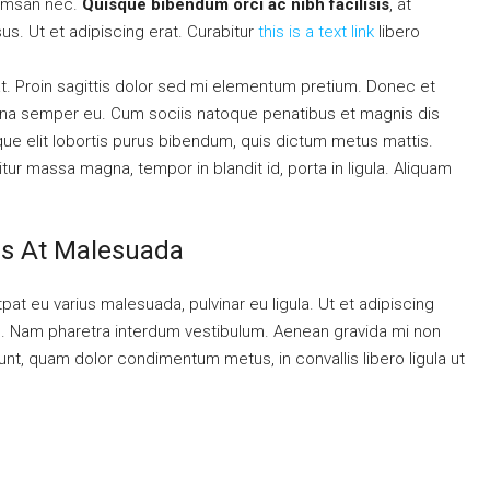
cumsan nec.
Quisque bibendum orci ac nibh facilisis
, at
s. Ut et adipiscing erat. Curabitur
this is a text link
libero
 at. Proin sagittis dolor sed mi elementum pretium. Donec et
rna semper eu. Cum sociis natoque penatibus et magnis dis
ique elit lobortis purus bibendum, quis dictum metus mattis.
tur massa magna, tempor in blandit id, porta in ligula. Aliquam
sis At Malesuada
tpat eu varius malesuada, pulvinar eu ligula. Ut et adipiscing
ue. Nam pharetra interdum vestibulum. Aenean gravida mi non
idunt, quam dolor condimentum metus, in convallis libero ligula ut