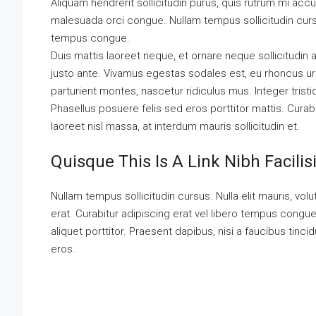
Aliquam hendrerit sollicitudin purus, quis rutrum mi ac
malesuada orci congue. Nullam tempus sollicitudin cursu
tempus congue.
Duis mattis laoreet neque, et ornare neque sollicitudin
justo ante. Vivamus egestas sodales est, eu rhoncus u
parturient montes, nascetur ridiculus mus. Integer trist
Phasellus posuere felis sed eros porttitor mattis. Curabi
laoreet nisl massa, at interdum mauris sollicitudin et.
Quisque This Is A Link Nibh Facili
Nullam tempus sollicitudin cursus. Nulla elit mauris, volu
erat. Curabitur adipiscing erat vel libero tempus cong
aliquet porttitor. Praesent dapibus, nisi a faucibus tinc
eros.