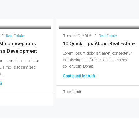
Real Estate
martie 9, 2016
Real Estate
Misconceptions
10 Quick Tips About Real Estate
ess Development
Lorem ipsum dolor sit amet, consectetur
adipiscing elit. Duis mollis et sem sed
r sit amet, consectetur
sollicitudin. Donec...
Duis mollis et sem sed
...
Continuați lectură
ră
de admin