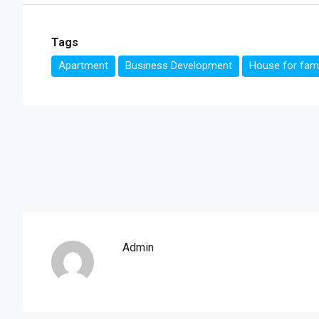
Tags
Apartment
Business Development
House for fami
Admin