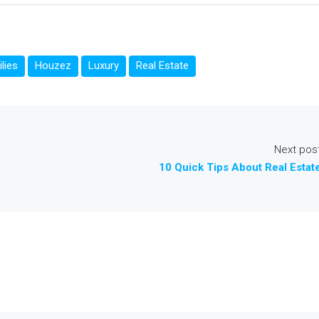
lies
Houzez
Luxury
Real Estate
Next pos
10 Quick Tips About Real Estat