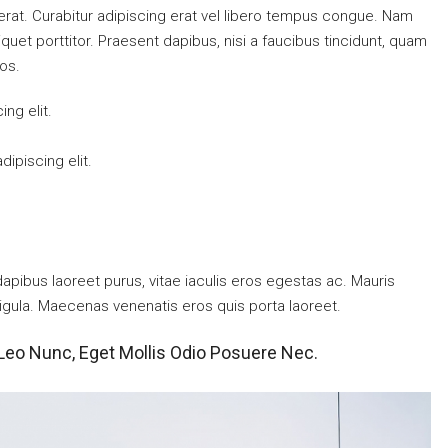
g erat. Curabitur adipiscing erat vel libero tempus congue. Nam
uet porttitor. Praesent dapibus, nisi a faucibus tincidunt, quam
ros.
ng elit.
ipiscing elit.
pibus laoreet purus, vitae iaculis eros egestas ac. Mauris
ligula. Maecenas venenatis eros quis porta laoreet.
Leo Nunc, Eget Mollis Odio Posuere Nec.