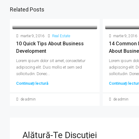
Related Posts
martie 9, 2016
Real Estate
martie 9, 2016
10 Quick Tips About Business
14 Common 
Development
About Busin
Lorem ipsum dolor sit amet, consectetur
Lorem ipsum dolo
adipiscing elit. Duis mollis et sem sed
adipiscing elit. 
sollicitudin. Donec...
sollicitudin. Donec
Continuați lectură
Continuați lectu
de admin
de admin
Alătură-Te Discuției