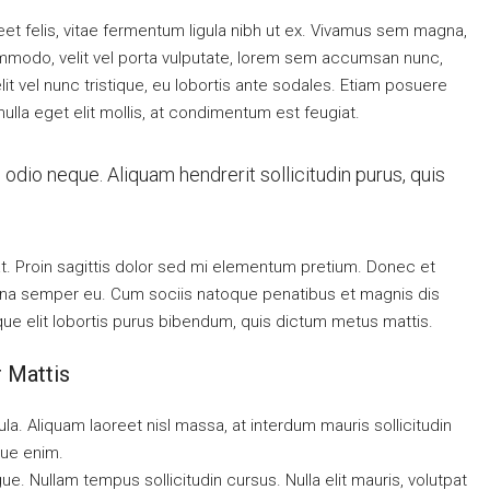
eet felis, vitae fermentum ligula nibh ut ex. Vivamus sem magna,
ommodo, velit vel porta vulputate, lorem sem accumsan nunc,
it vel nunc tristique, eu lobortis ante sodales. Etiam posuere
 nulla eget elit mollis, at condimentum est feugiat.
 odio neque. Aliquam hendrerit sollicitudin purus, quis
 at. Proin sagittis dolor sed mi elementum pretium. Donec et
rna semper eu. Cum sociis natoque penatibus et magnis dis
ique elit lobortis purus bibendum, quis dictum metus mattis.
r Mattis
ula. Aliquam laoreet nisl massa, at interdum mauris sollicitudin
ique enim.
ngue. Nullam tempus sollicitudin cursus. Nulla elit mauris, volutpat