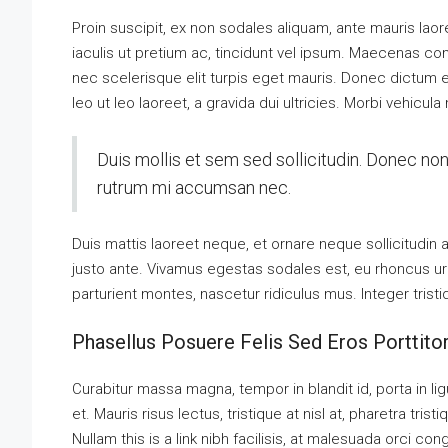
Proin suscipit, ex non sodales aliquam, ante mauris laor
iaculis ut pretium ac, tincidunt vel ipsum. Maecenas c
nec scelerisque elit turpis eget mauris. Donec dictum el
leo ut leo laoreet, a gravida dui ultricies. Morbi vehicula
Duis mollis et sem sed sollicitudin. Donec non
rutrum mi accumsan nec.
Duis mattis laoreet neque, et ornare neque sollicitudin
justo ante. Vivamus egestas sodales est, eu rhoncus u
parturient montes, nascetur ridiculus mus. Integer trist
Phasellus Posuere Felis Sed Eros Porttito
Curabitur massa magna, tempor in blandit id, porta in lig
et. Mauris risus lectus, tristique at nisl at, pharetra trist
Nullam this is a link nibh facilisis, at malesuada orci co