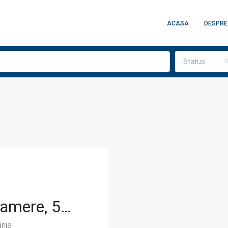
ACASA
DESPRE
Status
Apratament Cu 2 Camere, 51 Mp, Zona Str. Buna Ziua
ânia