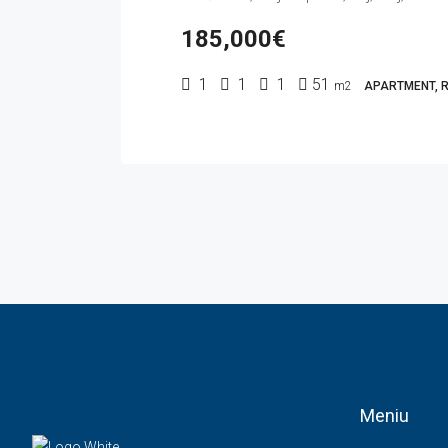
185,000€
1
1
1
51
m2
APARTMENT, R
Meniu