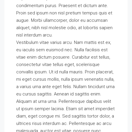
condimentum purus. Praesent et dictum ante.
Proin sed ipsum non nisl pretium tempus quis et
augue. Morbi ullamcorper, dolor eu accumsan
aliquet, nibh nisl molestie odio, at lobortis sapien
nisl interdum arcu.
Vestibulum vitae varius arcu. Nam mattis est ex,
eu iaculis sem euismod nec. Nulla facilisis est
vitae enim dictum posuere. Curabitur est tellus,
consectetur vitae tellus eget, scelerisque
convallis ipsum. Ut id nulla mauris. Proin placerat,
mi eget cursus mollis, nulla ipsum venenatis nulla,
a varius urna ante eget felis. Nullam tincidunt urna
eu cursus sagittis. Aenean id sagittis enim.
Aliquam at urna urna. Pellentesque dapibus velit
ut ipsum semper lacinia. Etiam sit amet imperdiet
diam, eget congue mi. Sed sagittis tortor dolor, a
ultrices risus interdum ac. Pellentesque ac arcu
malesuada, auctor est vitae, posuere nunc.