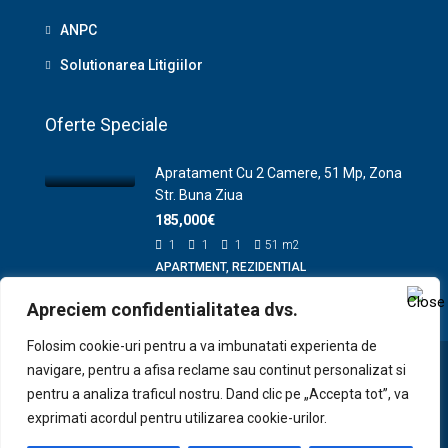
ANPC
Solutionarea Litigiilor
Oferte Speciale
Apratament Cu 2 Camere, 51 Mp, Zona
Str. Buna Ziua
185,000€
1
1
1
51
m2
APARTMENT, REZIDENTIAL
Apreciem confidentialitatea dvs.
Folosim cookie-uri pentru a va imbunatati experienta de
navigare, pentru a afisa reclame sau continut personalizat si
pentru a analiza traficul nostru. Dand clic pe „Accepta tot”, va
© Site demo pentru portofoliu www.zenplus.ro
exprimati acordul pentru utilizarea cookie-urilor.