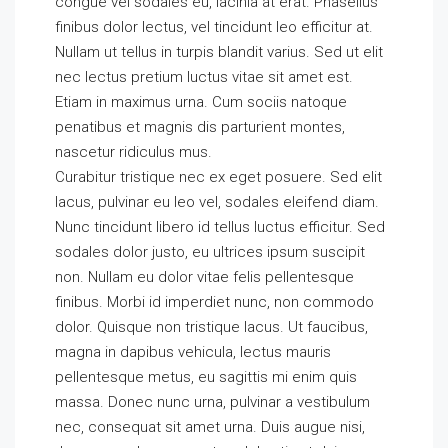
congue vel sodales eu, lacinia at erat. Phasellus
finibus dolor lectus, vel tincidunt leo efficitur at.
Nullam ut tellus in turpis blandit varius. Sed ut elit
nec lectus pretium luctus vitae sit amet est.
Etiam in maximus urna. Cum sociis natoque
penatibus et magnis dis parturient montes,
nascetur ridiculus mus.
Curabitur tristique nec ex eget posuere. Sed elit
lacus, pulvinar eu leo vel, sodales eleifend diam.
Nunc tincidunt libero id tellus luctus efficitur. Sed
sodales dolor justo, eu ultrices ipsum suscipit
non. Nullam eu dolor vitae felis pellentesque
finibus. Morbi id imperdiet nunc, non commodo
dolor. Quisque non tristique lacus. Ut faucibus,
magna in dapibus vehicula, lectus mauris
pellentesque metus, eu sagittis mi enim quis
massa. Donec nunc urna, pulvinar a vestibulum
nec, consequat sit amet urna. Duis augue nisi,