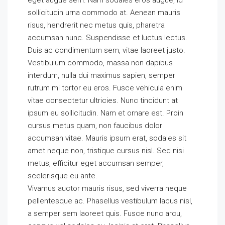
eget augue sem. Nam sodales eros augue, id
sollicitudin urna commodo at. Aenean mauris
risus, hendrerit nec metus quis, pharetra
accumsan nunc. Suspendisse et luctus lectus.
Duis ac condimentum sem, vitae laoreet justo.
Vestibulum commodo, massa non dapibus
interdum, nulla dui maximus sapien, semper
rutrum mi tortor eu eros. Fusce vehicula enim
vitae consectetur ultricies. Nunc tincidunt at
ipsum eu sollicitudin. Nam et ornare est. Proin
cursus metus quam, non faucibus dolor
accumsan vitae. Mauris ipsum erat, sodales sit
amet neque non, tristique cursus nisl. Sed nisi
metus, efficitur eget accumsan semper,
scelerisque eu ante.
Vivamus auctor mauris risus, sed viverra neque
pellentesque ac. Phasellus vestibulum lacus nisl,
a semper sem laoreet quis. Fusce nunc arcu,