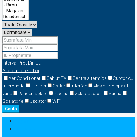
Interval Pret
Din
La
Alte caracteristici
Aer Conditionat
Cablut TV
Centrala termica
Cuptor cu
microunde
Frigider
Gratar
Interfon
Masina de spalat
vase
Panouri solare
Piscina
Sala de sport
Sauna
Spalatorie
Uscator
WiFi
Cauta
Logare
Inregistrare