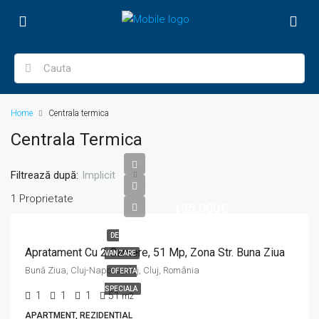
Home
Centrala termica
Centrala Termica
Filtrează după:
Implicit
1 Proprietate
185,000€
DE
Apratament Cu 2 Camere, 51 Mp, Zona Str. Buna Ziua
VANZARE
Bună Ziua, Cluj-Napoca,Cluj, Cluj, România
OFERTA
SPECIALA
1
1
1
51
m2
APARTMENT, REZIDENTIAL